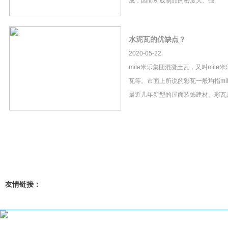
成，因而所成制品的密度大、强
水泥瓦的优缺点？
2020-05-22
mile米乐集团混凝土瓦，又叫mil
瓦等。市面上所说的彩瓦一般均指mi
最近几年新型的屋面装饰建材。彩瓦
友情链接：