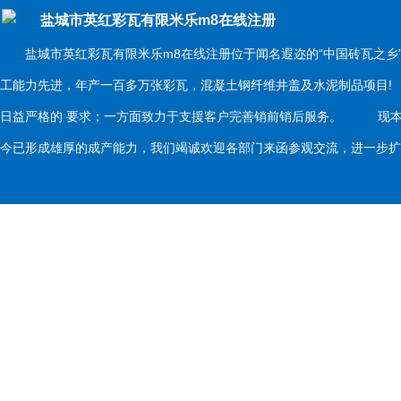
盐城市英红彩瓦有限米乐m8在线注册
盐城市英红彩瓦有限米乐m8在线注册位于闻名遐迩的“中国砖瓦之乡
工能力先进，年产一百多万张彩瓦，混凝土钢纤维井盖及水泥制品项目
日益严格的 要求；一方面致力于支援客户完善销前销后服务。 现本
今已形成雄厚的成产能力，我们竭诚欢迎各部门来函参观交流，进一步扩大