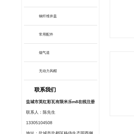
钢纤维井盖
常用配件
烟气道
无动力风帽
联系我们
盐城市英红彩瓦有限米乐m8在线注册
联系人：陈先生
13305104508
地址：盐城市盐都区杨侍生态园西侧