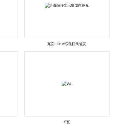
亮面mile米乐集团陶瓷瓦
S瓦