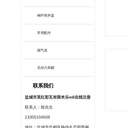
钢纤维井盖
常用配件
烟气道
无动力风帽
联系我们
盐城市英红彩瓦有限米乐m8在线注册
联系人：陈先生
13305104508
地址：盐城市盐都区杨侍生态园西侧