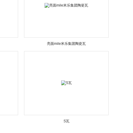
亮面mile米乐集团陶瓷瓦
S瓦