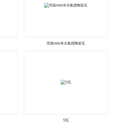
亮面mile米乐集团陶瓷瓦
S瓦