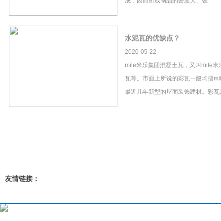
成，因而所成制品的密度大、强
水泥瓦的优缺点？
2020-05-22
mile米乐集团混凝土瓦，又叫mil
瓦等。市面上所说的彩瓦一般均指mi
最近几年新型的屋面装饰建材。彩瓦
友情链接：