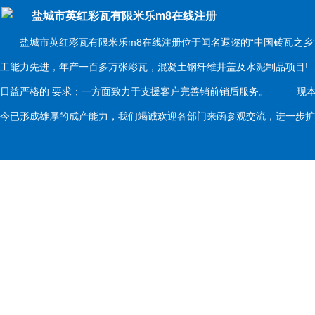
盐城市英红彩瓦有限米乐m8在线注册
盐城市英红彩瓦有限米乐m8在线注册位于闻名遐迩的“中国砖瓦之乡
工能力先进，年产一百多万张彩瓦，混凝土钢纤维井盖及水泥制品项目
日益严格的 要求；一方面致力于支援客户完善销前销后服务。 现本
今已形成雄厚的成产能力，我们竭诚欢迎各部门来函参观交流，进一步扩大