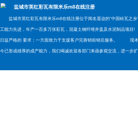
盐城市英红彩瓦有限米乐m8在线注册
盐城市英红彩瓦有限米乐m8在线注册位于闻名遐迩的“中国砖瓦之乡
工能力先进，年产一百多万张彩瓦，混凝土钢纤维井盖及水泥制品项目
日益严格的 要求；一方面致力于支援客户完善销前销后服务。 现本
今已形成雄厚的成产能力，我们竭诚欢迎各部门来函参观交流，进一步扩大