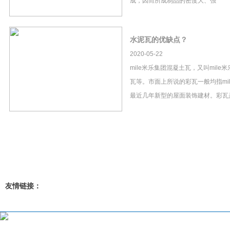
成，因而所成制品的密度大、强
水泥瓦的优缺点？
2020-05-22
mile米乐集团混凝土瓦，又叫mil
瓦等。市面上所说的彩瓦一般均指mi
最近几年新型的屋面装饰建材。彩瓦
友情链接：