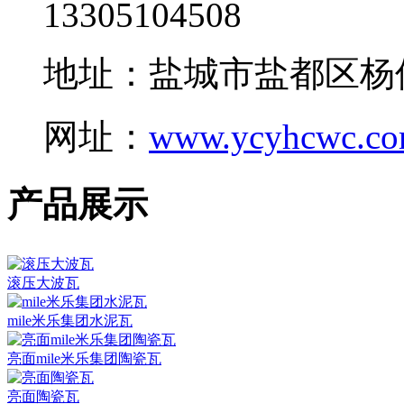
13305104508
地址：盐城市盐都区杨
网址：
www.ycyhcwc.c
产品展示
滚压大波瓦
mile米乐集团水泥瓦
亮面mile米乐集团陶瓷瓦
亮面陶瓷瓦