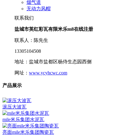
烟气道
无动力风帽
联系我们
盐城市英红彩瓦有限米乐m8在线注册
联系人：陈先生
13305104508
地址：盐城市盐都区杨侍生态园西侧
网址：
www.ycyhcwc.com
产品展示
滚压大波瓦
mile米乐集团水泥瓦
亮面mile米乐集团陶瓷瓦