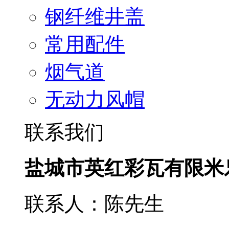
钢纤维井盖
常用配件
烟气道
无动力风帽
联系我们
盐城市英红彩瓦有限米
联系人：陈先生