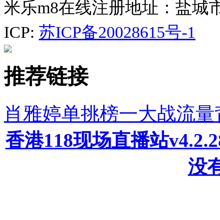
米乐m8在线注册地址：盐城
ICP:
苏ICP备20028615号-1
推荐链接
肖雅婷单挑榜一大战流量
香港118现场直播站v4.2
没