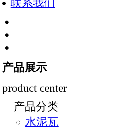
联系我们
产品展示
product center
产品分类
水泥瓦