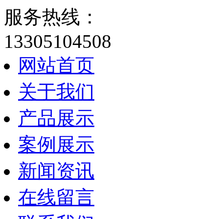
服务热线：
13305104508
网站首页
关于我们
产品展示
案例展示
新闻资讯
在线留言