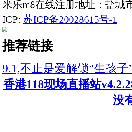
米乐m8在线注册地址：盐城
ICP:
苏ICP备20028615号-1
推荐链接
9.1,不止是爱解锁“生孩
香港118现场直播站v4.2
没