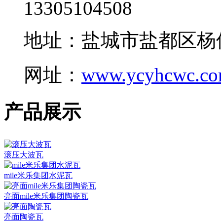
13305104508
地址：盐城市盐都区杨
网址：
www.ycyhcwc.c
产品展示
滚压大波瓦
mile米乐集团水泥瓦
亮面mile米乐集团陶瓷瓦
亮面陶瓷瓦