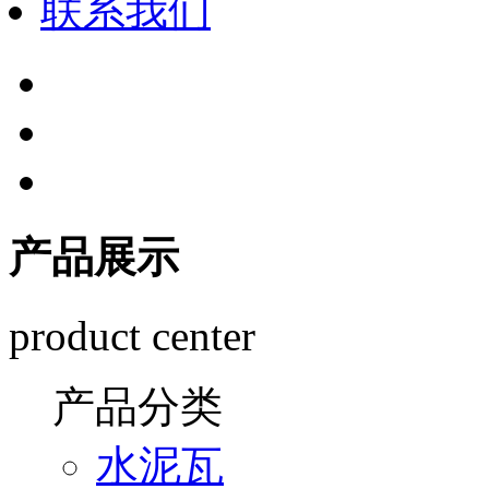
联系我们
产品展示
product center
产品分类
水泥瓦