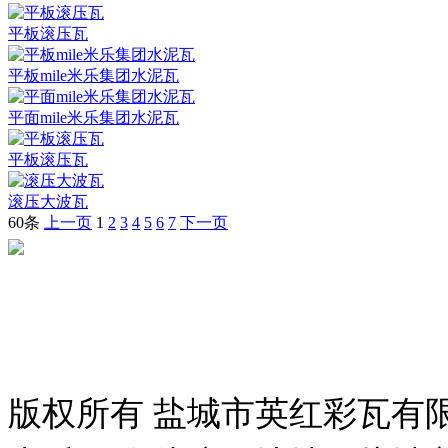
平板滚压瓦
平板mile米乐集团水泥瓦
平面mile米乐集团水泥瓦
平板滚压瓦
滚压大波瓦
60条
上一页
1
2
3
4
5
6
7
下一页
版权所有 盐城市英红彩瓦有