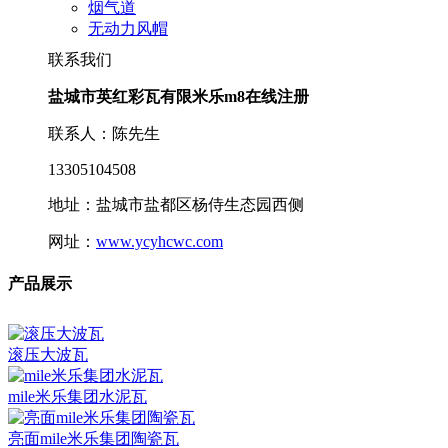
烟气道
无动力风帽
联系我们
盐城市英红彩瓦有限米乐m8在线注册
联系人：陈先生
13305104508
地址：盐城市盐都区杨侍生态园西侧
网址：
www.ycyhcwc.com
产品展示
滚压大波瓦
mile米乐集团水泥瓦
亮面mile米乐集团陶瓷瓦