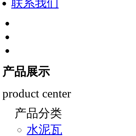
联系我们
产品展示
product center
产品分类
水泥瓦