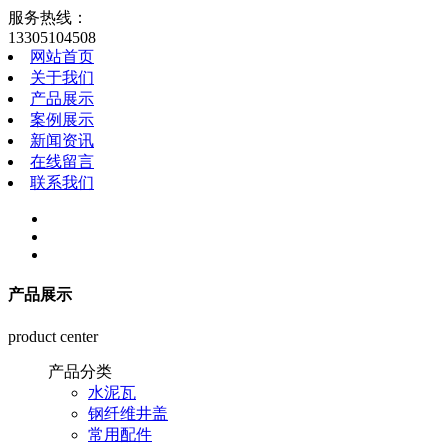
服务热线：
13305104508
网站首页
关于我们
产品展示
案例展示
新闻资讯
在线留言
联系我们
产品展示
product center
产品分类
水泥瓦
钢纤维井盖
常用配件