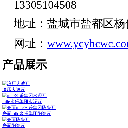
13305104508
地址：盐城市盐都区杨
网址：
www.ycyhcwc.c
产品展示
滚压大波瓦
mile米乐集团水泥瓦
亮面mile米乐集团陶瓷瓦
亮面陶瓷瓦