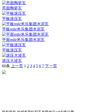
亮面陶瓷瓦
平板滚压瓦
平板mile米乐集团水泥瓦
平面mile米乐集团水泥瓦
平板滚压瓦
滚压大波瓦
60条
上一页
1
2
3
4
5
6
7
下一页