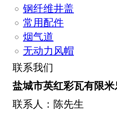
钢纤维井盖
常用配件
烟气道
无动力风帽
联系我们
盐城市英红彩瓦有限米
联系人：陈先生