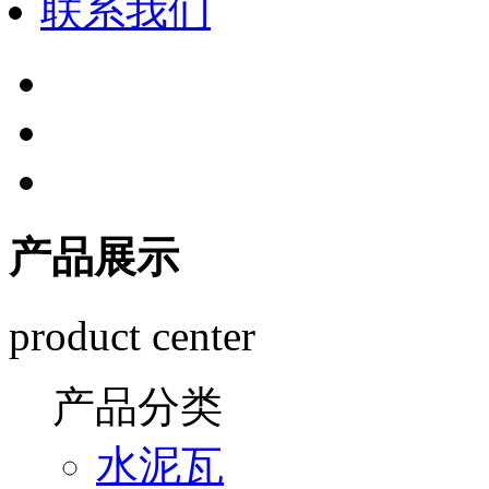
联系我们
产品展示
product center
产品分类
水泥瓦