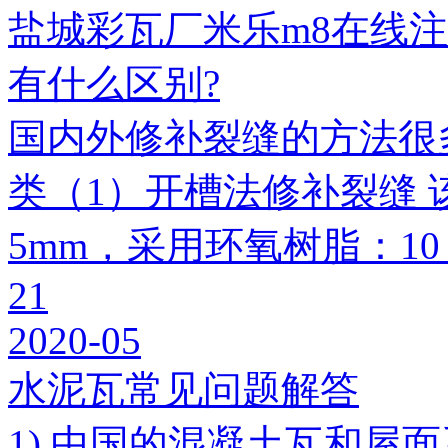
盐城彩瓦厂米乐m8在线
有什么区别?
国内外修补裂缝的方法很
类（1）开槽法修补裂缝 
5mm，采用环氧树脂：1
21
2020-05
水泥瓦常见问题解答
1) 中国的混凝土瓦和屋面