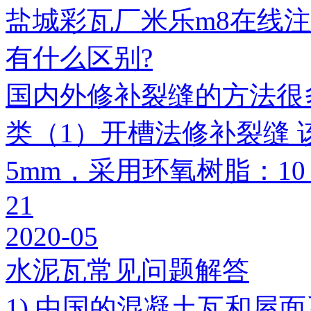
盐城彩瓦厂米乐m8在线
有什么区别?
国内外修补裂缝的方法很
类（1）开槽法修补裂缝 
5mm，采用环氧树脂：1
21
2020-05
水泥瓦常见问题解答
1) 中国的混凝土瓦和屋面