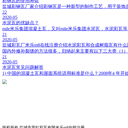
彩钢瓦的使用寿命
盐城彩钢瓦厂家介绍彩钢瓦是一种新型的制作工艺，用于装饰
22
2020-05
水泥瓦的优缺点？
mile米乐集团混凝土瓦，又叫mile米乐集团水泥瓦，水泥彩
21
2020-05
盐城彩瓦厂米乐m8在线注册介绍水泥彩瓦和合成树脂瓦有什么
国内外修补裂缝的方法很多，归纳起来主要有以下三大类（1）开
21
2020-05
水泥瓦常见问题解答
1) 中国的混凝土瓦和屋面系统适用标准是什么？2008年4 年开
版权所有 盐城市英红彩瓦有限米乐m8在线注册