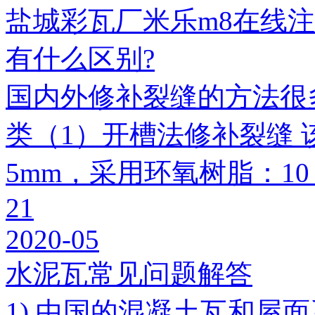
盐城彩瓦厂米乐m8在线
有什么区别?
国内外修补裂缝的方法很
类（1）开槽法修补裂缝 
5mm，采用环氧树脂：1
21
2020-05
水泥瓦常见问题解答
1) 中国的混凝土瓦和屋面