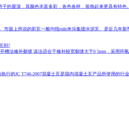
房子的屋顶，其颜色丰富多彩，各色各样，装饰起来更具有特色
瓦等。市面上所说的彩瓦一般均指mile米乐集团水泥瓦。是近几
区别?
槽法修补裂缝 该法适合于修补较宽裂缝大于0 5mm，采用环氧
始执行的JC T746-2007混凝土瓦是国内混凝土瓦产品所使用的