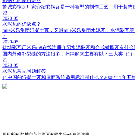
彩钢瓦的使用寿命
盐城彩钢瓦厂家介绍彩钢瓦是一种新型的制作工艺，用于装饰
22
2020-05
水泥瓦的优缺点？
mile米乐集团混凝土瓦，又叫mile米乐集团水泥瓦，水泥彩
21
2020-05
盐城彩瓦厂米乐m8在线注册介绍水泥彩瓦和合成树脂瓦有什么
国内外修补裂缝的方法很多，归纳起来主要有以下三大类（1）开
21
2020-05
水泥瓦常见问题解答
1) 中国的混凝土瓦和屋面系统适用标准是什么？2008年4 年开
版权所有 盐城市英红彩瓦有限米乐m8在线注册