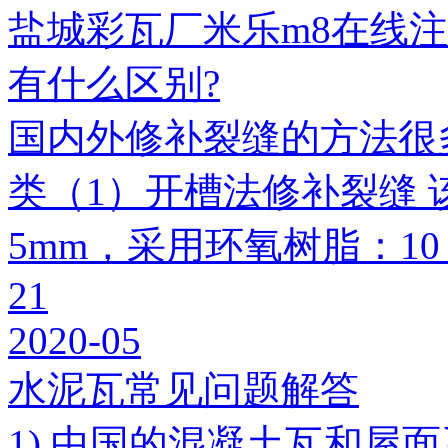
盐城彩瓦厂米乐m8在线
有什么区别?
国内外修补裂缝的方法很
类（1）开槽法修补裂缝 
5mm，采用环氧树脂：1
21
2020-05
水泥瓦常见问题解答
1) 中国的混凝土瓦和屋面