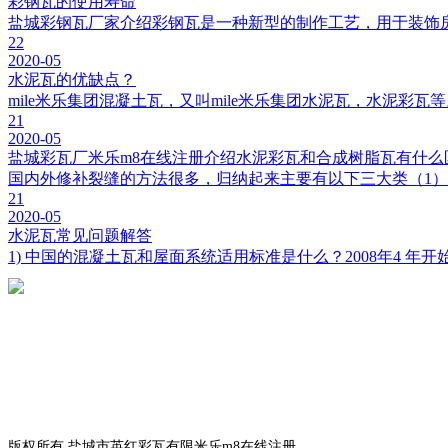
彩钢瓦的使用寿命
盐城彩钢瓦厂家介绍彩钢瓦是一种新型的制作工艺，用于装饰
22
2020-05
水泥瓦的优缺点？
mile米乐集团混凝土瓦，又叫mile米乐集团水泥瓦，水泥彩
21
2020-05
盐城彩瓦厂米乐m8在线注册介绍水泥彩瓦和合成树脂瓦有什么
国内外修补裂缝的方法很多，归纳起来主要有以下三大类（1）开
21
2020-05
水泥瓦常见问题解答
1) 中国的混凝土瓦和屋面系统适用标准是什么？2008年4 年开
版权所有 盐城市英红彩瓦有限米乐m8在线注册