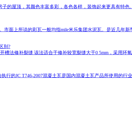
房子的屋顶，其颜色丰富多彩，各色各样，装饰起来更具有特色
瓦等。市面上所说的彩瓦一般均指mile米乐集团水泥瓦。是近几
区别?
槽法修补裂缝 该法适合于修补较宽裂缝大于0 5mm，采用环氧
始执行的JC T746-2007混凝土瓦是国内混凝土瓦产品所使用的