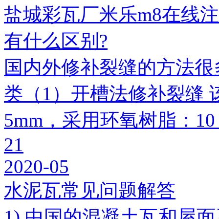
盐城彩瓦厂米乐m8在线
有什么区别?
国内外修补裂缝的方法很
类（1）开槽法修补裂缝 
5mm，采用环氧树脂：1
21
2020-05
水泥瓦常见问题解答
1) 中国的混凝土瓦和屋面