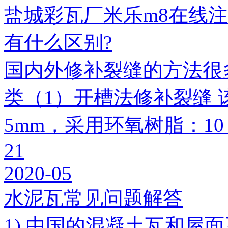
盐城彩瓦厂米乐m8在线
有什么区别?
国内外修补裂缝的方法很
类（1）开槽法修补裂缝 
5mm，采用环氧树脂：1
21
2020-05
水泥瓦常见问题解答
1) 中国的混凝土瓦和屋面