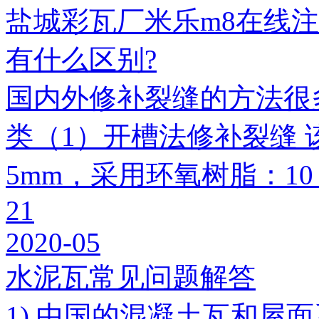
盐城彩瓦厂米乐m8在线
有什么区别?
国内外修补裂缝的方法很
类（1）开槽法修补裂缝 
5mm，采用环氧树脂：1
21
2020-05
水泥瓦常见问题解答
1) 中国的混凝土瓦和屋面