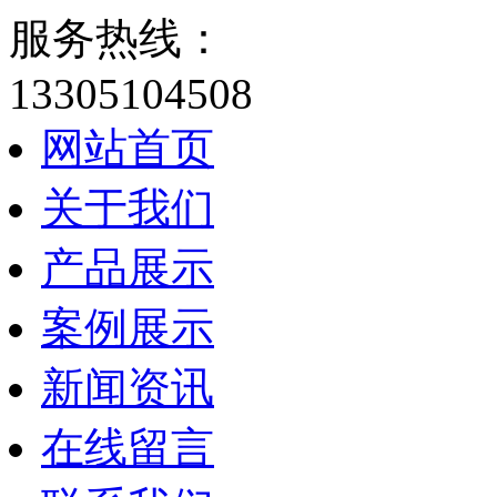
服务热线：
13305104508
网站首页
关于我们
产品展示
案例展示
新闻资讯
在线留言