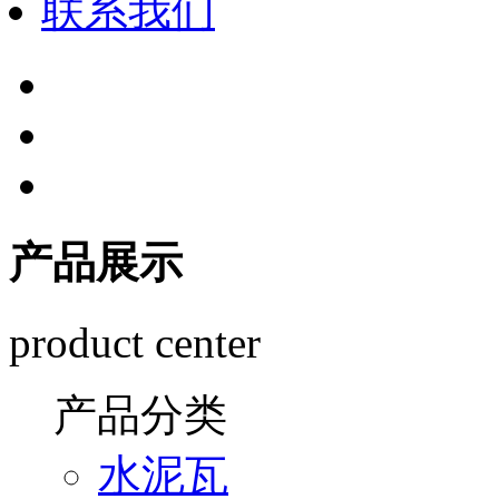
联系我们
产品展示
product center
产品分类
水泥瓦