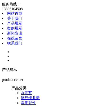
服务热线：
13305104508
网站首页
关于我们
产品展示
案例展示
新闻资讯
在线留言
联系我们
产品展示
product center
产品分类
水泥瓦
钢纤维井盖
常用配件