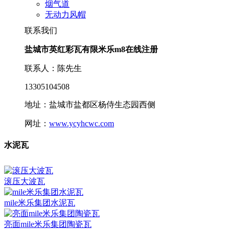
烟气道
无动力风帽
联系我们
盐城市英红彩瓦有限米乐m8在线注册
联系人：陈先生
13305104508
地址：盐城市盐都区杨侍生态园西侧
网址：
www.ycyhcwc.com
水泥瓦
滚压大波瓦
mile米乐集团水泥瓦
亮面mile米乐集团陶瓷瓦