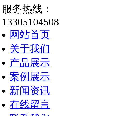
服务热线：
13305104508
网站首页
关于我们
产品展示
案例展示
新闻资讯
在线留言