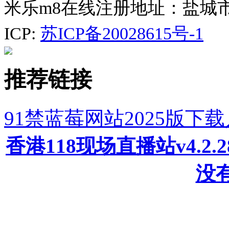
米乐m8在线注册地址：盐城
ICP:
苏ICP备20028615号-1
推荐链接
91禁蓝莓网站2025版
香港118现场直播站v4.2
没