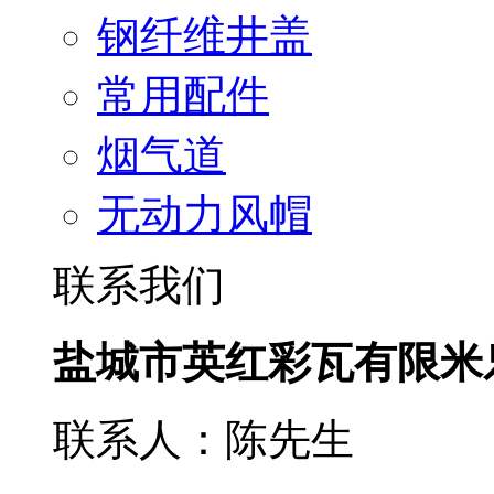
钢纤维井盖
常用配件
烟气道
无动力风帽
联系我们
盐城市英红彩瓦有限米
联系人：陈先生