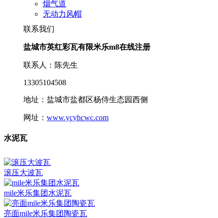
烟气道
无动力风帽
联系我们
盐城市英红彩瓦有限米乐m8在线注册
联系人：陈先生
13305104508
地址：盐城市盐都区杨侍生态园西侧
网址：
www.ycyhcwc.com
水泥瓦
滚压大波瓦
mile米乐集团水泥瓦
亮面mile米乐集团陶瓷瓦