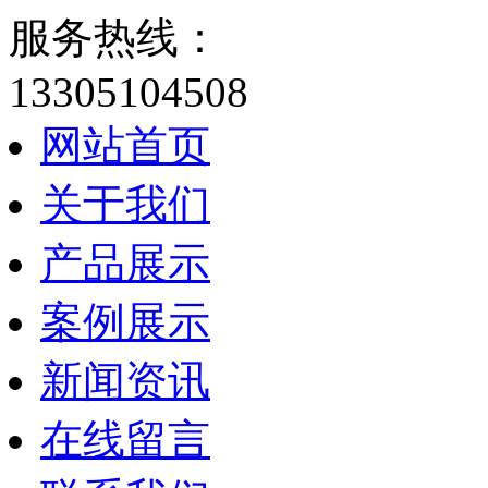
服务热线：
13305104508
网站首页
关于我们
产品展示
案例展示
新闻资讯
在线留言