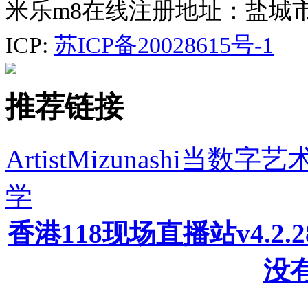
米乐m8在线注册地址：盐城
ICP:
苏ICP备20028615号-1
推荐链接
ArtistMizunashi
学
香港118现场直播站v4.2
没