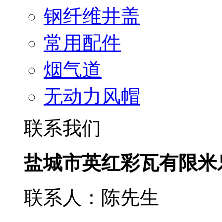
钢纤维井盖
常用配件
烟气道
无动力风帽
联系我们
盐城市英红彩瓦有限米
联系人：陈先生