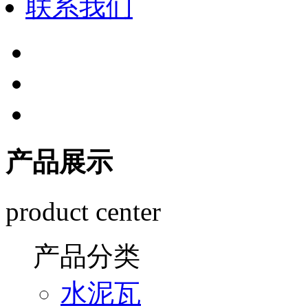
联系我们
产品展示
product center
产品分类
水泥瓦