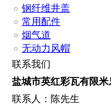
钢纤维井盖
常用配件
烟气道
无动力风帽
联系我们
盐城市英红彩瓦有限米
联系人：陈先生