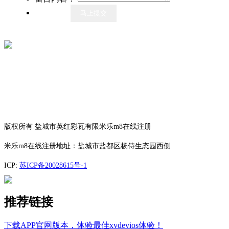
版权所有 盐城市英红彩瓦有限米乐m8在线注册
米乐m8在线注册地址：盐城市盐都区杨侍生态园西侧
ICP:
苏ICP备20028615号-1
推荐链接
下载APP官网版本，体验最佳xvdevios体验！