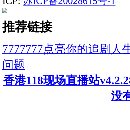
ICP:
苏ICP备20028615号-1
推荐链接
7777777点亮你的追
问题
香港118现场直播站v4.2
没