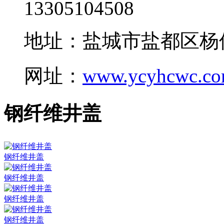
13305104508
地址：盐城市盐都区杨
网址：
www.ycyhcwc.c
钢纤维井盖
钢纤维井盖
钢纤维井盖
钢纤维井盖
钢纤维井盖