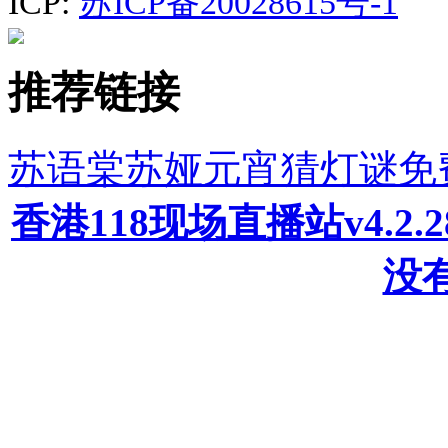
ICP:
苏ICP备20028615号-1
推荐链接
苏语棠苏娅元宵猜灯谜免
香港118现场直播站v4.2
没