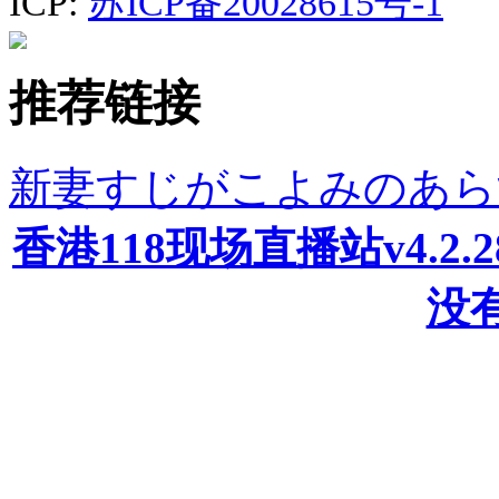
ICP:
苏ICP备20028615号-1
推荐链接
新妻すじがこよみのあら
香港118现场直播站v4.2
没