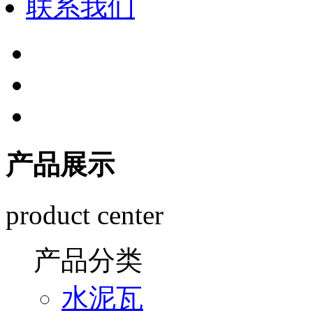
联系我们
产品展示
product center
产品分类
水泥瓦