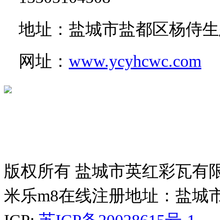
地址：盐城市盐都区杨侍生
网址：
www.ycyhcwc.com
版权所有 盐城市英红彩瓦有
米乐m8在线注册地址：盐城