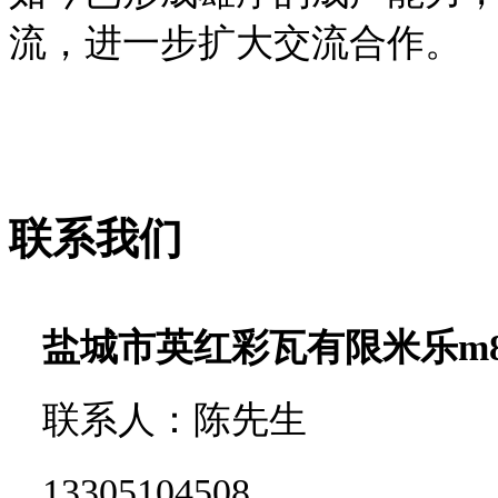
流，进一步扩大交流合作。
联系我们
盐城市英红彩瓦有限米乐m
联系人：陈先生
13305104508