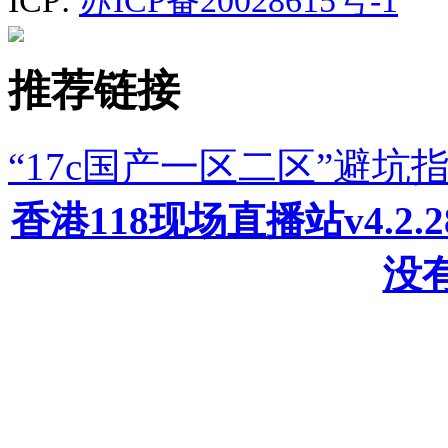
ICP:
苏ICP备20028615号-1
推荐链接
“17c国产一区二区”避
香港118现场直播站v4.2
没