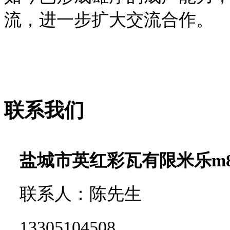
流，进一步扩大交流合作。
联系我们
盐城市英红彩瓦有限米乐m
联系人：陈先生
13305104508