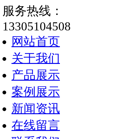
服务热线：
13305104508
网站首页
关于我们
产品展示
案例展示
新闻资讯
在线留言