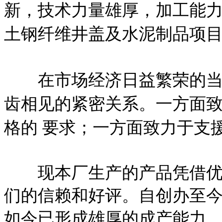
新，技术力量雄厚，加工能
土钢纤维井盖及水泥制品项目
在市场经济日益繁荣的当今
齿相见的紧密关系。一方面
格的 要求；一方面致力于支
现本厂生产的产品凭借优良
们的信赖和好评。自创办至
如今已形成雄厚的成产能力