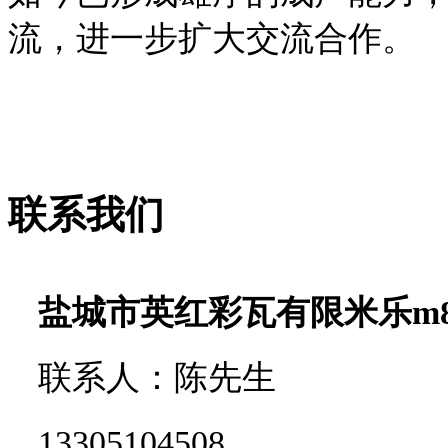
流，进一步扩大交流合作。
联系我们
盐城市英红彩瓦有限米乐m
联系人：陈先生
13305104508