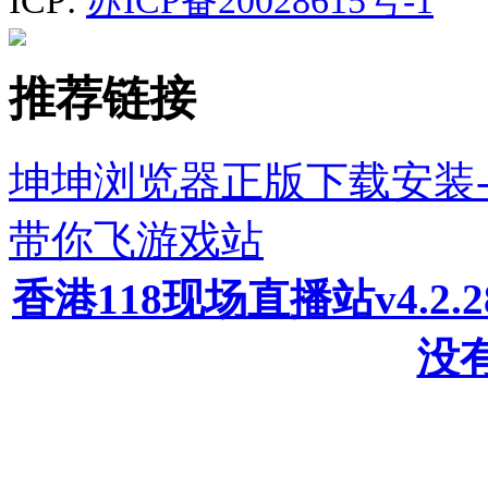
ICP:
苏ICP备20028615号-1
推荐链接
坤坤浏览器正版下载安装-
带你飞游戏站
香港118现场直播站v4.2
没