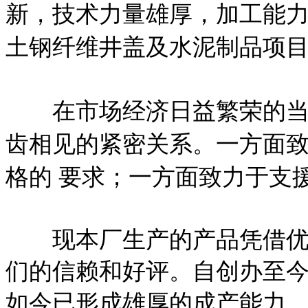
新，技术力量雄厚，加工能
土钢纤维井盖及水泥制品项目
在市场经济日益繁荣的当今
齿相见的紧密关系。一方面
格的 要求；一方面致力于支
现本厂生产的产品凭借优良
们的信赖和好评。自创办至
如今已形成雄厚的成产能力