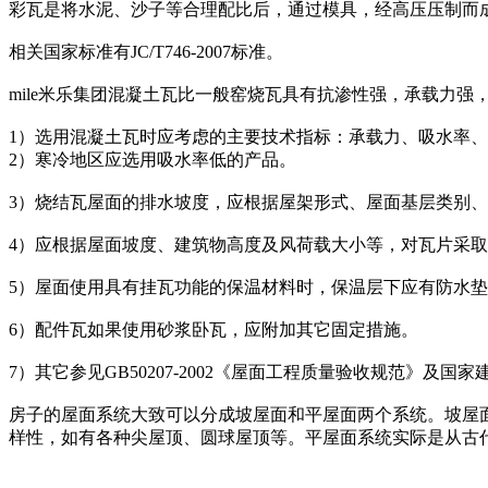
彩瓦是将水泥、沙子等合理配比后，通过模具，经高压压制而
相关国家标准有JC/T746-2007标准。
mile米乐集团混凝土瓦比一般窑烧瓦具有抗渗性强，承载力强
1）选用混凝土瓦时应考虑的主要技术指标：承载力、吸水率
2）寒冷地区应选用吸水率低的产品。
3）烧结瓦屋面的排水坡度，应根据屋架形式、屋面基层类别、
4）应根据屋面坡度、建筑物高度及风荷载大小等，对瓦片采
5）屋面使用具有挂瓦功能的保温材料时，保温层下应有防水
6）配件瓦如果使用砂浆卧瓦，应附加其它固定措施。
7）其它参见GB50207-2002《屋面工程质量验收规范》及国家
房子的屋面系统大致可以分成坡屋面和平屋面两个系统。坡屋
样性，如有各种尖屋顶、圆球屋顶等。平屋面系统实际是从古