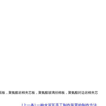
面板，聚氨酯岩棉夹芯板，聚氨酯玻璃丝棉板，聚氨酯封边岩棉夹芯
[上一条] 一种水泥瓦手工制作装置的制作方法