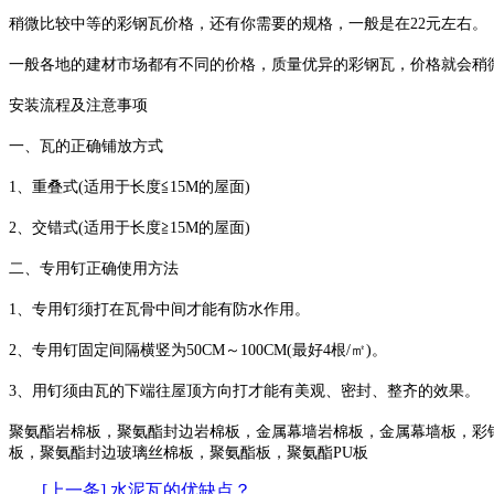
稍微比较中等的彩钢瓦价格，还有你需要的规格，一般是在22元左右。
一般各地的建材市场都有不同的价格，质量优异的彩钢瓦，价格就会稍微
安装流程及注意事项
一、瓦的正确铺放方式
1、重叠式(适用于长度≦15M的屋面)
2、交错式(适用于长度≧15M的屋面)
二、专用钉正确使用方法
1、专用钉须打在瓦骨中间才能有防水作用。
2、专用钉固定间隔横竖为50CM～100CM(最好4根/㎡)。
3、用钉须由瓦的下端往屋顶方向打才能有美观、密封、整齐的效果。
聚氨酯岩棉板，聚氨酯封边岩棉板，金属幕墙岩棉板，金属幕墙板，彩
板，聚氨酯封边玻璃丝棉板，聚氨酯板，聚氨酯PU板
[上一条] 水泥瓦的优缺点？