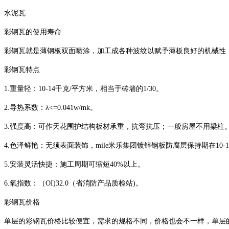
水泥瓦
彩钢瓦的使用寿命
彩钢瓦就是薄钢板双面喷涂，加工成各种波纹以赋予薄板良好的机械性，充当
彩钢瓦特点
1.重量轻：10-14千克/平方米，相当于砖墙的1/30。
2.导热系数：λ<=0.041w/mk。
3.强度高：可作天花围护结构板材承重，抗弯抗压；一般房屋不用梁柱
4.色泽鲜艳：无须表面装饰，mile米乐集团镀锌钢板防腐层保持期在10-1
5.安装灵活快捷：施工周期可缩短40%以上。
6.氧指数：（OI)32.0（省消防产品质检站)。
彩钢瓦价格
单层的彩钢瓦价格比较便宜，需求的规格不同，价格也会不一样，单层