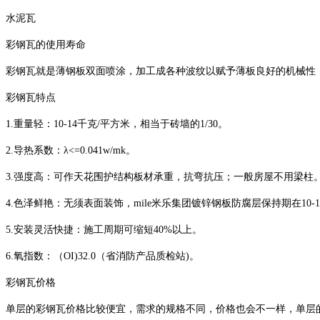
水泥瓦
彩钢瓦的使用寿命
彩钢瓦就是薄钢板双面喷涂，加工成各种波纹以赋予薄板良好的机械性，充当
彩钢瓦特点
1.重量轻：10-14千克/平方米，相当于砖墙的1/30。
2.导热系数：λ<=0.041w/mk。
3.强度高：可作天花围护结构板材承重，抗弯抗压；一般房屋不用梁柱
4.色泽鲜艳：无须表面装饰，mile米乐集团镀锌钢板防腐层保持期在10-1
5.安装灵活快捷：施工周期可缩短40%以上。
6.氧指数：（OI)32.0（省消防产品质检站)。
彩钢瓦价格
单层的彩钢瓦价格比较便宜，需求的规格不同，价格也会不一样，单层