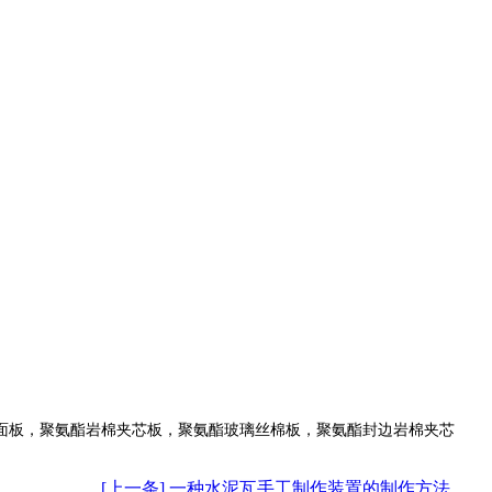
面板，聚氨酯岩棉夹芯板，聚氨酯玻璃丝棉板，聚氨酯封边岩棉夹芯
[上一条] 一种水泥瓦手工制作装置的制作方法