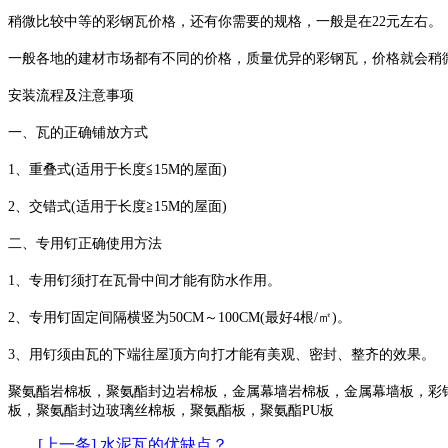
稍微比较中等的彩钢瓦价格，还有你需要的规格，一般是在22元左右。
一般各地的建材市场都有不同的价格，质量优异的彩钢瓦，价格就会稍微
安装流程及注意事项
一、瓦的正确铺放方式
1、重叠式(适用于长度≦15M的屋面)
2、交错式(适用于长度≧15M的屋面)
二、专用钉正确使用方法
1、专用钉须打在瓦骨中间才能有防水作用。
2、专用钉固定间隔横竖为50CM～100CM(最好4根/㎡)。
3、用钉须由瓦的下端往屋顶方向打才能有美观、密封、整齐的效果。
聚氨酯岩棉板，聚氨酯封边岩棉板，金属幕墙岩棉板，金属幕墙板，彩
板，聚氨酯封边玻璃丝棉板，聚氨酯板，聚氨酯PU板
[上一条] 水泥瓦的优缺点？