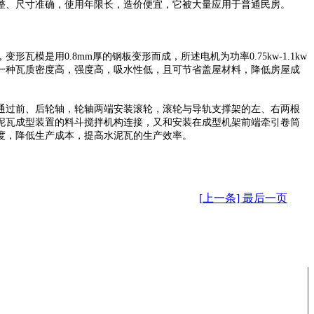
整、尺寸准确，使用年限长，造价便宜，它被大量应用于普通民房。
瓦模是用0.8mm厚的钢板变形而成，所述电机为功率0.75kw-1.1kw
一种瓦质密度高，强度高，吸水性低，且可节省盖屋材料，降低房屋成
机架通过前、后轮轴，轮轴两端安装滚轮，滚轮与导轨支撑架的左、右两根
泥瓦成型装置的料斗搅拌机构连接，又和安装在成型机架前端牵引卷筒
度，降低生产成本，提高水泥瓦的生产效率。
[上一条] 最后一页