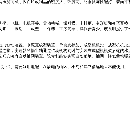
具压滤而成，因而所成制品的密度大、强度高、防雨抗冻性能好，表面平
包括机坐、电机、电机开关、震动槽板、振料模、卡料框、变形板和变形瓦模，变形
制浆——振动——成型——保养，工序简单，操作步骤少。该发明提供了
型机，包括动力移动装置、水泥瓦成型装置、导轨支撑架、成型机机架，成型机
器连接，变速器的输出轴通过传动机构同时与安装在成型机机架后端的水
之间安装有自动铺网装置。该专利能够实现自动铺纸、铺网，降低劳动强
昂贵；2、需要利用电能，在缺电的山区、小岛和其它偏远地区不能使用。