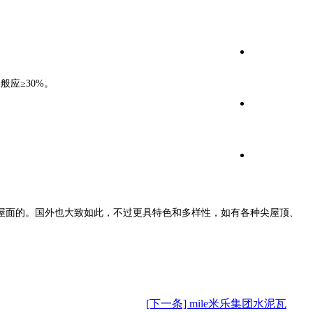
应≥30%。
屋面的。国外也大致如此，不过更具特色和多样性，如有各种尖屋顶、
[下一条] mile米乐集团水泥瓦