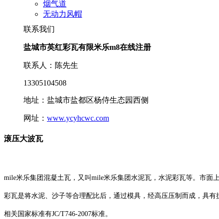
烟气道
无动力风帽
联系我们
盐城市英红彩瓦有限米乐m8在线注册
联系人：陈先生
13305104508
地址：盐城市盐都区杨侍生态园西侧
网址：
www.ycyhcwc.com
滚压大波瓦
mile米乐集团混凝土瓦，又叫mile米乐集团水泥瓦，水泥彩瓦等。市
彩瓦是将水泥、沙子等合理配比后，通过模具，经高压压制而成，具有
相关国家标准有JC/T746-2007标准。