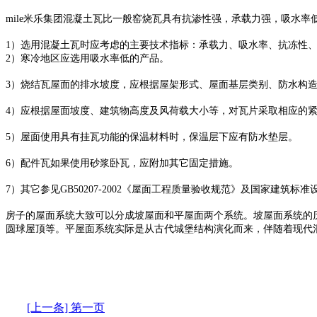
mile米乐集团混凝土瓦比一般窑烧瓦具有抗渗性强，承载力强，吸水率
1）选用混凝土瓦时应考虑的主要技术指标：承载力、吸水率、抗冻性
2）寒冷地区应选用吸水率低的产品。
3）烧结瓦屋面的排水坡度，应根据屋架形式、屋面基层类别、防水构造
4）应根据屋面坡度、建筑物高度及风荷载大小等，对瓦片采取相应的
5）屋面使用具有挂瓦功能的保温材料时，保温层下应有防水垫层。
6）配件瓦如果使用砂浆卧瓦，应附加其它固定措施。
7）其它参见GB50207-2002《屋面工程质量验收规范》及国家建筑标准
房子的屋面系统大致可以分成坡屋面和平屋面两个系统。坡屋面系统的
圆球屋顶等。平屋面系统实际是从古代城堡结构演化而来，伴随着现代
[上一条] 第一页