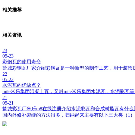
相关推荐
相关资讯
23
05-23
彩钢瓦的使用寿命
盐城彩钢瓦厂家介绍彩钢瓦是一种新型的制作工艺，用于装饰
22
05-22
水泥瓦的优缺点？
mile米乐集团混凝土瓦，又叫mile米乐集团水泥瓦，水泥彩
21
05-21
盐城彩瓦厂米乐m8在线注册介绍水泥彩瓦和合成树脂瓦有什么
国内外修补裂缝的方法很多，归纳起来主要有以下三大类（1）开