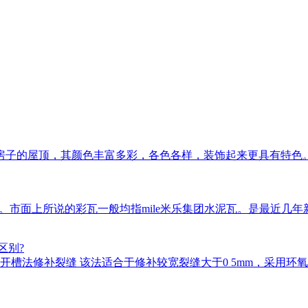
房子的屋顶，其颜色丰富多彩，各色各样，装饰起来更具有特色
瓦等。市面上所说的彩瓦一般均指mile米乐集团水泥瓦。是最近
区别?
槽法修补裂缝 该法适合于修补较宽裂缝大于0 5mm，采用环氧