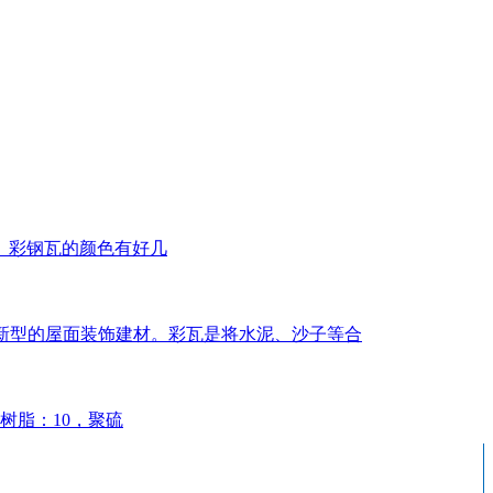
。彩钢瓦的颜色有好几
几年新型的屋面装饰建材。彩瓦是将水泥、沙子等合
树脂：10，聚硫