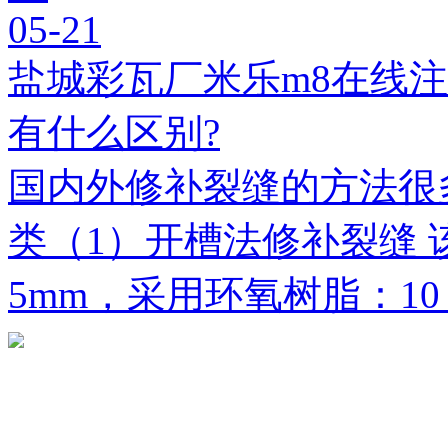
05-21
盐城彩瓦厂米乐m8在线
有什么区别?
国内外修补裂缝的方法很
类（1）开槽法修补裂缝 
5mm，采用环氧树脂：1