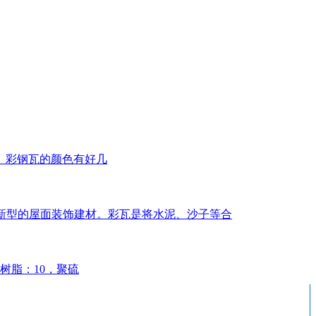
。彩钢瓦的颜色有好几
几年新型的屋面装饰建材。彩瓦是将水泥、沙子等合
树脂：10，聚硫