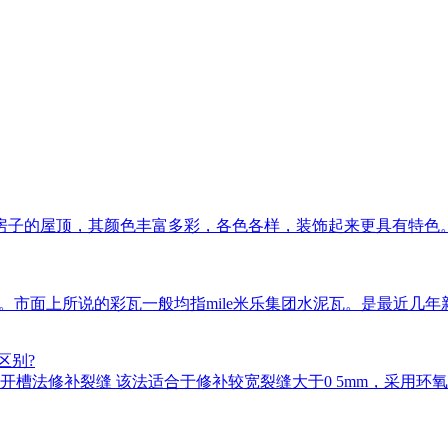
房子的屋顶，其颜色丰富多彩，各色各样，装饰起来更具有特色
瓦等。市面上所说的彩瓦一般均指mile米乐集团水泥瓦。是最近
区别?
槽法修补裂缝 该法适合于修补较宽裂缝大于0 5mm，采用环氧