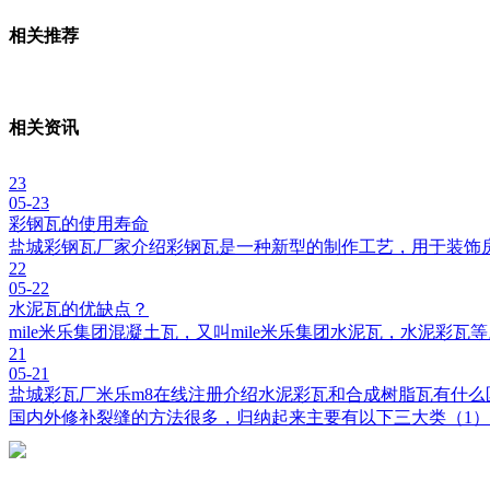
相关推荐
相关资讯
23
05-23
彩钢瓦的使用寿命
盐城彩钢瓦厂家介绍彩钢瓦是一种新型的制作工艺，用于装饰
22
05-22
水泥瓦的优缺点？
mile米乐集团混凝土瓦，又叫mile米乐集团水泥瓦，水泥彩
21
05-21
盐城彩瓦厂米乐m8在线注册介绍水泥彩瓦和合成树脂瓦有什么
国内外修补裂缝的方法很多，归纳起来主要有以下三大类（1）开