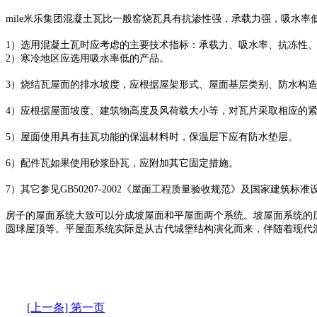
mile米乐集团混凝土瓦比一般窑烧瓦具有抗渗性强，承载力强，吸水率
1）选用混凝土瓦时应考虑的主要技术指标：承载力、吸水率、抗冻性
2）寒冷地区应选用吸水率低的产品。
3）烧结瓦屋面的排水坡度，应根据屋架形式、屋面基层类别、防水构造
4）应根据屋面坡度、建筑物高度及风荷载大小等，对瓦片采取相应的
5）屋面使用具有挂瓦功能的保温材料时，保温层下应有防水垫层。
6）配件瓦如果使用砂浆卧瓦，应附加其它固定措施。
7）其它参见GB50207-2002《屋面工程质量验收规范》及国家建筑标准
房子的屋面系统大致可以分成坡屋面和平屋面两个系统。坡屋面系统的
圆球屋顶等。平屋面系统实际是从古代城堡结构演化而来，伴随着现代
[上一条] 第一页