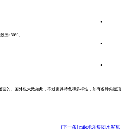
应≥30%。
屋面的。国外也大致如此，不过更具特色和多样性，如有各种尖屋顶、
[下一条] mile米乐集团水泥瓦