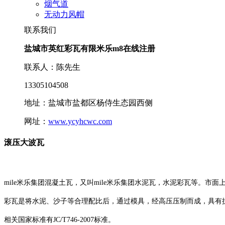
烟气道
无动力风帽
联系我们
盐城市英红彩瓦有限米乐m8在线注册
联系人：陈先生
13305104508
地址：盐城市盐都区杨侍生态园西侧
网址：
www.ycyhcwc.com
滚压大波瓦
mile米乐集团混凝土瓦，又叫mile米乐集团水泥瓦，水泥彩瓦等。市
彩瓦是将水泥、沙子等合理配比后，通过模具，经高压压制而成，具有
相关国家标准有JC/T746-2007标准。